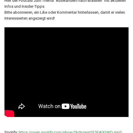
Hier der Podcast zum Thema "Auswandern nach Brasilien" mit aktuellen
Infos und Insider-Tipps.
Bitte abonnieren, ein Like oder Kommentar hinterlassen, damit er vielen
Interessierten angezeigt wird!
Spotify:
https://open.spotify.com/show/2kdnzwnI2E5EA0i1WDJnH5