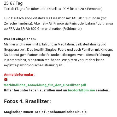
25 € / Tag
Taxi ab Flughafen (über uns: aktuell ca. 90 € für bis zu 4 Personen)
Flug Deutschland-Fortaleza via Lissabon mit TAP, ab 13 Stunden (mit
Zwischenlandung). Alternativ Air France via Paris oder Latam / Lufthansa
ab FRA via SP. Ab 800 € hin und zurück (Frühbucher)
Wer ist eingeladen?
Männer und Frauen mit Erfahrung in Meditation, Selbsterfahrung und
Gruppenarbeit. Das betrifft Singles, Paare und auch Familien mit Kindern.
Du kannst gern Partner oder Freunde mitbringen, wenn diese Erfahrung
in Körperarbeit, Meditation etc. haben. Wir bieten vor Ort aber keine
explizite psychologische Betreuung an.
Anmeldeformular:
Verbindliche_Anmeldung_für_den_Brasilizer.pdf
Bitter herunter laden ausfüllen und an
biodorf@pm.me
senden.
Fotos 4. Brasilizer:
Magischer Runen-Kreis für schamanisch
e Rituale