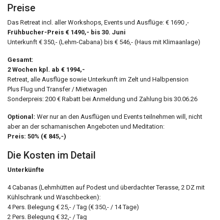
Preise
Das Retreat incl. aller Workshops, Events und Ausflüge: € 1690 ,-
Frühbucher-Preis € 1490,- bis 30. Juni
Unterkunft € 350,- (Lehm-Cabana) bis € 546,- (Haus mit Klimaanlage)
Gesamt:
2 Wochen kpl. ab € 1994,-
Retreat, alle Ausflüge sowie Unterkunft im Zelt und Halbpension
Plus Flug und Transfer / Mietwagen
Sonderpreis: 200 € Rabatt bei Anmeldung und Zahlung bis 30.06.26
Optional:
Wer nur an den Ausflügen und Events teilnehmen will, nicht
aber an der schamanischen Angeboten und Meditation:
Preis: 50% (€ 845,-)
Die Kosten im Detail
Unterkünfte
4 Cabanas (Lehmhütten auf Podest und überdachter Terasse, 2 DZ mit
Kühlschrank und Waschbecken):
4 Pers. Belegung € 25,- / Tag (€ 350,- / 14 Tage)
2 Pers. Belegung € 32,- / Tag