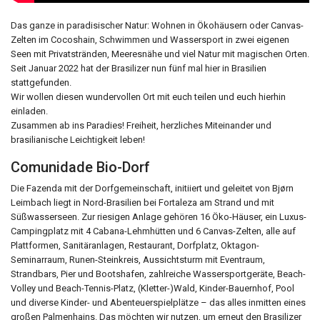
Das ganze in paradisischer Natur: Wohnen in Ökohäusern oder Canvas-
Zelten im Cocoshain, Schwimmen und Wassersport in zwei eigenen
Seen mit Privatstränden, Meeresnähe und viel Natur mit magischen Orten.
Seit Januar 2022 hat der Brasilizer nun fünf mal hier in Brasilien
stattgefunden.
Wir wollen diesen wundervollen Ort mit euch teilen und euch hierhin
einladen.
Zusammen ab ins Paradies! Freiheit, herzliches Miteinander und
brasilianische Leichtigkeit leben!
Comunidade Bio-Dorf
Die Fazenda mit der Dorfgemeinschaft, initiiert und geleitet von Bjørn
Leimbach liegt in Nord-Brasilien bei Fortaleza am Strand und mit
Süßwasserseen. Zur riesigen Anlage gehören 16 Öko-Häuser, ein Luxus-
Campingplatz mit 4 Cabana-Lehmhütten und 6 Canvas-Zelten, alle auf
Plattformen, Sanitäranlagen, Restaurant, Dorfplatz, Oktagon-
Seminarraum, Runen-Steinkreis, Aussichtsturm mit Eventraum,
Strandbars, Pier und Bootshafen, zahlreiche Wassersportgeräte, Beach-
Volley und Beach-Tennis-Platz, (Kletter-)Wald, Kinder-Bauernhof, Pool
und diverse Kinder- und Abenteuerspielplätze – das alles inmitten eines
großen Palmenhains. Das möchten wir nutzen, um erneut den Brasilizer