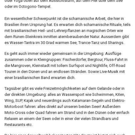
oder Yoga oben auf dem Aussichtsturm, auf dem Pier über dem See
oder im Octogono-Tempel.
Ein wesentlicher Schwerpunkt ist die schamanische Arbeit, die hier in
Brasilien ihren Ursprung hat. Es erwarten dich schamanische Rituale, teils
mit brasilianischen Heil- und Lehrerpflanzen an magischen Orten wie
dem Runen-Steinkreis inmitten atemberaubender Natur. Ausserdem gibt
es Wasser-Tantra im 30 Grad warmen See, Trance-Tanz und Sharings.
Es geht auch immer wieder gemeinsam in die Umgebung: Ausflüge
zusammen oder in Kleingruppen: Fischerdörfer, Bergtour, Fluss-Fahrt in
die Mangroven, Kleinstadt mit tollem Surfspot und Nightlife, Off-Road
Touren in den Dünen und an endlosen Stränden. Sowie Live-Musik mit
einer brasilianischen Band erwarten dich.
Tagsüber gibt es viele Freizeitmöglichkeiten auf dem Gelände oder in
der direkten Umgebung: alles an Wassersport wie Schwimmen, Kiten,
Wing, SUP, Kajak und neuerdings auch Katamaran-Segeln und Elektro-
Motorboot fahren: alles direkt auf unseren beiden Seen! Außerdem
Moto-Cross oder Quad fahren am Strand und in den Dünen oder einfach
Relaxen an einem der Seen oder in einer der vielen Strandbars und
Restaurants etc.