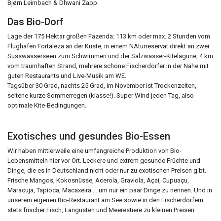
Bjørn Leimbach & Dhwani Zapp
Das Bio-Dorf
Lage der 175 Hektar großen Fazenda: 113 km oder max. 2 Stunden vom
Flughafen Fortaleza an der Küste, in einem NAturreservat direkt an zwei
Süsswasserseen zum Schwimmen und der Salzwasser-Kitelagune, 4 km
vom traumhaften Strand, mehrere schöne Fischerdörfer in der Nähe mit
guten Restaurants und Live-Musik am WE.
Tagsüber 30 Grad, nachts 25 Grad, im November ist Trockenzeiten,
seltene kurze Sommerregen (klasse!). Super Wind jeden Tag, also
optimale Kite-Bedingungen.
Exotisches und gesundes Bio-Essen
Wir haben mittlerweile eine umfangreiche Produktion von Bio-
Lebensmitteln hier vor Ort. Leckere und extrem gesunde Früchte und
Dinge, die es in Deutschland nicht oder nur zu exotischen Preisen gibt.
Frische Mangos, Kokosnüsse, Acerola, Graviola, Açai, Cupuaçu,
Maracuja, Tapioca, Macaxeira … um nur ein paar Dinge zu nennen. Und in
unserem eigenen Bio-Restaurant am See sowie in den Fischerdörfern
stets frischer Fisch, Langusten und Meerestiere zu kleinen Preisen.