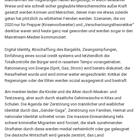
Weise und wie schnell sicher geglaubte Menschenrechte außer Kraft
gesetzt werden können und Menschen, denen man nie etwas zuleide
getan hat plötzlich zu erbitterten Feinden werden. Szenarien, die vor
2020 nur für Prepper (Krisenvorbereiter) und „Verschwörungstheoretiker“
denkbar waren sind heute ganz real geworden und werden sogar in den
Mainstream-Medien kommuniziert.
Digital Identity, Abschaffung des Bargelds, Zwangsimpfungen,
Einführung eines social credit systems und letztendlich die
Totalkontrolle der Bürger wird in rasantem Tempo vorangetrieben.
Rationierung von Energie (Sprit, Gas, Strom) wird bereits diskutiert, die
Reisefreiheit wurde und wird immer weiter eingeschränkt. Kritiker der
Regierungen oder der Eliten werden sozial ausgegrenzt und bestraft.
Am meisten leiden die Kinder und die Alten durch Masken- und
Testzwang, aber auch durch staatliche Gehirnwäsche in Kitas und
Schulen. Die Agenda der Zerstörung von männlicher und weiblicher
Identität durch das „Gender-Gaga“, Zerstörung von Familien, Heimat und
nationaler Identität schreitet voran. Die massive Einwanderung teils
schwer krimineller Migranten wird forciert, die stark zunehmenden
Straftaten durch diese werden medial verheimlicht oder gar geleugnet.
Die deutsche Wirtschaft wird gerade zerstört, das Land