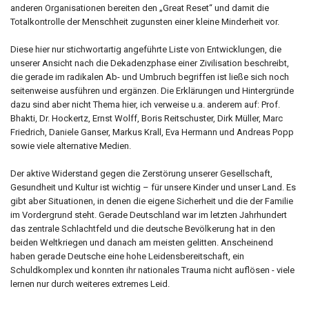
anderen Organisationen bereiten den „Great Reset“ und damit die
Totalkontrolle der Menschheit zugunsten einer kleine Minderheit vor.
Diese hier nur stichwortartig angeführte Liste von Entwicklungen, die
unserer Ansicht nach die Dekadenzphase einer Zivilisation beschreibt,
die gerade im radikalen Ab- und Umbruch begriffen ist ließe sich noch
seitenweise ausführen und ergänzen. Die Erklärungen und Hintergründe
dazu sind aber nicht Thema hier, ich verweise u.a. anderem auf: Prof.
Bhakti, Dr. Hockertz, Ernst Wolff, Boris Reitschuster, Dirk Müller, Marc
Friedrich, Daniele Ganser, Markus Krall, Eva Hermann und Andreas Popp
sowie viele alternative Medien.
Der aktive Widerstand gegen die Zerstörung unserer Gesellschaft,
Gesundheit und Kultur ist wichtig – für unsere Kinder und unser Land. Es
gibt aber Situationen, in denen die eigene Sicherheit und die der Familie
im Vordergrund steht. Gerade Deutschland war im letzten Jahrhundert
das zentrale Schlachtfeld und die deutsche Bevölkerung hat in den
beiden Weltkriegen und danach am meisten gelitten. Anscheinend
haben gerade Deutsche eine hohe Leidensbereitschaft, ein
Schuldkomplex und konnten ihr nationales Trauma nicht auflösen - viele
lernen nur durch weiteres extremes Leid.