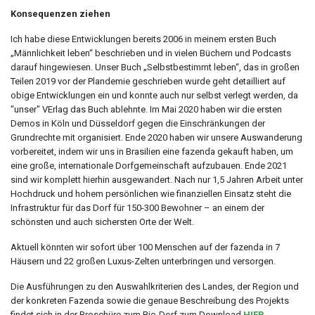
Konsequenzen ziehen
Ich habe diese Entwicklungen bereits 2006 in meinem ersten Buch
„Männlichkeit leben“ beschrieben und in vielen Büchern und Podcasts
darauf hingewiesen. Unser Buch „Selbstbestimmt leben“, das in großen
Teilen 2019 vor der Plandemie geschrieben wurde geht detailliert auf
obige Entwicklungen ein und konnte auch nur selbst verlegt werden, da
"unser" VErlag das Buch ablehnte. Im Mai 2020 haben wir die ersten
Demos in Köln und Düsseldorf gegen die Einschränkungen der
Grundrechte mit organisiert. Ende 2020 haben wir unsere Auswanderung
vorbereitet, indem wir uns in Brasilien eine fazenda gekauft haben, um
eine große, internationale Dorfgemeinschaft aufzubauen. Ende 2021
sind wir komplett hierhin ausgewandert. Nach nur 1,5 Jahren Arbeit unter
Hochdruck und hohem persönlichen wie finanziellen Einsatz steht die
Infrastruktur für das Dorf für 150-300 Bewohner – an einem der
schönsten und auch sichersten Orte der Welt.
Aktuell könnten wir sofort über 100 Menschen auf der fazenda in 7
Häusern und 22 großen Luxus-Zelten unterbringen und versorgen.
Die Ausführungen zu den Auswahlkriterien des Landes, der Region und
der konkreten Fazenda sowie die genaue Beschreibung des Projekts
findet sich in der Broschüre zum Bio-Dorf zum Download
HIER