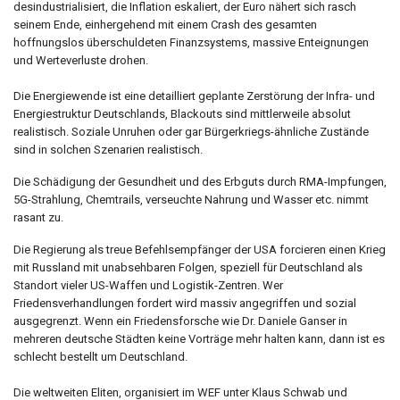
desindustrialisiert, die Inflation eskaliert, der Euro nähert sich rasch
seinem Ende, einhergehend mit einem Crash des gesamten
hoffnungslos überschuldeten Finanzsystems, massive Enteignungen
und Werteverluste drohen.
Die Energiewende ist eine detailliert geplante Zerstörung der Infra- und
Energiestruktur Deutschlands, Blackouts sind mittlerweile absolut
realistisch. Soziale Unruhen oder gar Bürgerkriegs-ähnliche Zustände
sind in solchen Szenarien realistisch.
Die Schädigung der Gesundheit und des Erbguts durch RMA-Impfungen,
5G-Strahlung, Chemtrails, verseuchte Nahrung und Wasser etc. nimmt
rasant zu.
Die Regierung als treue Befehlsempfänger der USA forcieren einen Krieg
mit Russland mit unabsehbaren Folgen, speziell für Deutschland als
Standort vieler US-Waffen und Logistik-Zentren. Wer
Friedensverhandlungen fordert wird massiv angegriffen und sozial
ausgegrenzt. Wenn ein Friedensforsche wie Dr. Daniele Ganser in
mehreren deutsche Städten keine Vorträge mehr halten kann, dann ist es
schlecht bestellt um Deutschland.
Die weltweiten Eliten, organisiert im WEF unter Klaus Schwab und