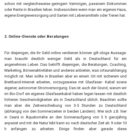
schon mit vergleichsweise geringem Vermögen, passivem Einkommen
oder Rente in Brasilien leben. Insbesondere wenn man ein eigenes Haus,
eigene Energieversorgung und Garten mit Lebensmitteln oder Tieren hat.
2. Online-Dienste oder Beratungen
Für diejenigen, die ihr Geld online verdienen können gilt obige Aussage:
man braucht deutlich weniger Geld als in Deutschland für ein
angenehmes Leben. Das betrifft diejenigen, die Beratungen, Coaching,
Marketing, Börsenaktivitäten und anderes anbieten, was ortsunabhängig
möglich ist. Man sollte in Brasilien aber an einem Ort mit sicherem und
Breitband-Internet arbeiten, vorzugsweise mit Glasfaser- Kabel sowie
eigener, autonomer Stromversorgung. Das ist auch der Grund, warum wir
im Bio-Dorf ein eigenes Glasfaserkabel haben legen lassen mit deutlich
höheren Geschwindigkeiten als in Deutschland üblich. Beachten sollte
man aber die Zeitverschiebung von 3-5 Stunden zu Deutschland
(abhängig von den Sommerzeiten in beiden Ländern). Wer sich z.B. hier
in Ceará in Äquatornähe an den Sonnenaufgang von 5 h ganzjährig
anpasst und mit der Natur lebt kann so nach deutscher Zeit ab 9 oder 10
h anfangen zu arbeiten. Einige finden aber gerade diese