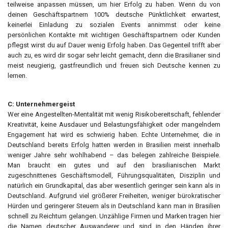
teilweise anpassen müssen, um hier Erfolg zu haben. Wenn du von
deinen Geschäftspartnern 100% deutsche Pünktlichkeit erwartest,
keinerlei Einladung zu sozialen Events annimmst oder keine
persönlichen Kontakte mit wichtigen Geschäftspartnern oder Kunden
pflegst wirst du auf Dauer wenig Erfolg haben. Das Gegenteil trifft aber
auch zu, es wird dir sogar sehr leicht gemacht, denn die Brasilianer sind
meist neugierig, gastfreundlich und freuen sich Deutsche kennen zu
lernen.
C: Unternehmergeist
Wer eine Angestellten-Mentalität mit wenig Risikobereitschaft, fehlender
Kreativität, keine Ausdauer und Belastungsfähigkeit oder mangelndem
Engagement hat wird es schwierig haben. Echte Unternehmer, die in
Deutschland bereits Erfolg hatten werden in Brasilien meist innerhalb
weniger Jahre sehr wohlhabend – das belegen zahlreiche Beispiele.
Man braucht ein gutes und auf den brasilianischen Markt
zugeschnittenes Geschäftsmodell, Führungsqualitäten, Disziplin und
natürlich ein Grundkapital, das aber wesentlich geringer sein kann als in
Deutschland. Aufgrund viel größerer Freiheiten, weniger bürokratischer
Hürden und geringerer Steuern als in Deutschland kann man in Brasilien
schnell zu Reichtum gelangen. Unzählige Firmen und Marken tragen hier
die Namen deutscher Auswanderer und sind in den Händen ihrer