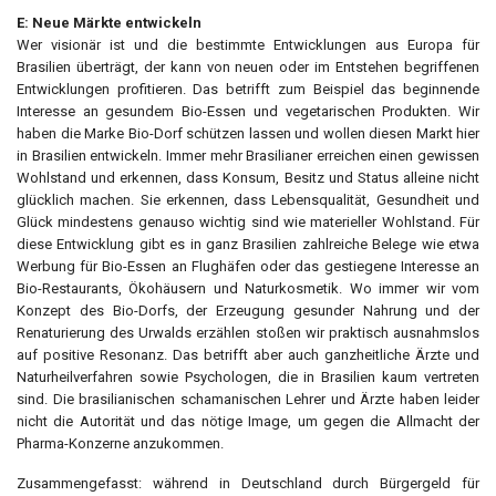
E: Neue Märkte entwickeln
Wer visionär ist und die bestimmte Entwicklungen aus Europa für
Brasilien überträgt, der kann von neuen oder im Entstehen begriffenen
Entwicklungen profitieren. Das betrifft zum Beispiel das beginnende
Interesse an gesundem Bio-Essen und vegetarischen Produkten. Wir
haben die Marke Bio-Dorf schützen lassen und wollen diesen Markt hier
in Brasilien entwickeln. Immer mehr Brasilianer erreichen einen gewissen
Wohlstand und erkennen, dass Konsum, Besitz und Status alleine nicht
glücklich machen. Sie erkennen, dass Lebensqualität, Gesundheit und
Glück mindestens genauso wichtig sind wie materieller Wohlstand. Für
diese Entwicklung gibt es in ganz Brasilien zahlreiche Belege wie etwa
Werbung für Bio-Essen an Flughäfen oder das gestiegene Interesse an
Bio-Restaurants, Ökohäusern und Naturkosmetik. Wo immer wir vom
Konzept des Bio-Dorfs, der Erzeugung gesunder Nahrung und der
Renaturierung des Urwalds erzählen stoßen wir praktisch ausnahmslos
auf positive Resonanz. Das betrifft aber auch ganzheitliche Ärzte und
Naturheilverfahren sowie Psychologen, die in Brasilien kaum vertreten
sind. Die brasilianischen schamanischen Lehrer und Ärzte haben leider
nicht die Autorität und das nötige Image, um gegen die Allmacht der
Pharma-Konzerne anzukommen.
Zusammengefasst: während in Deutschland durch Bürgergeld für